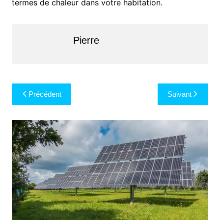
termes de chaleur dans votre habitation.
Pierre
Navigation
Précédent
Suivant
de
l’article