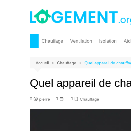
Aller
au
contenu
Chauffage
Ventilation
Isolation
Aid
Pompe à chaleur
Pr
Chauffage solaire
Ma
Accueil
Chauffage
Quel appareil de chauffa
Chaudière à granulés
Quel appareil de cha
Poêle à granulés / à pellet
Chaudière gaz
pierre
Chauffage
Marque chauffage