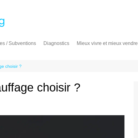
es / Subventions
Diagnostics
Mieux vivre et mieux vendre
ime énergie
Diagnostic thermique
Audit énergétique
PrimeRénov’
Diagnostic de performance
ge choisir ?
énergétique
Diagnostic électricité
uffage choisir ?
Diagnostic gaz