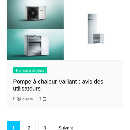
Pompe à chaleur
Pompe à chaleur Vaillant : avis des
utilisateurs
pierre
Pagination
1
2
3
Suivant