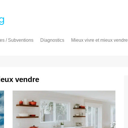
es / Subventions
Diagnostics
Mieux vivre et mieux vendre
ime énergie
Diagnostic thermique
Audit énergétique
PrimeRénov’
Diagnostic de performance
énergétique
Diagnostic électricité
ieux vendre
Diagnostic gaz