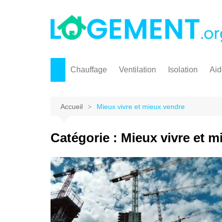
Aller
au
contenu
Chauffage
Ventilation
Isolation
Aid
Pompe à chaleur
Pr
Chauffage solaire
Ma
Accueil
Mieux vivre et mieux vendre
Chaudière à granulés
Catégorie :
Mieux vivre et m
Poêle à granulés / à pellet
Chaudière gaz
Marque chauffage