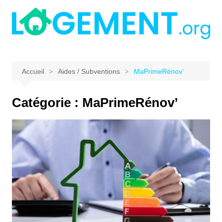
Aller
au
contenu
Accueil
Aides / Subventions
MaPrimeRénov’
Catégorie :
MaPrimeRénov’