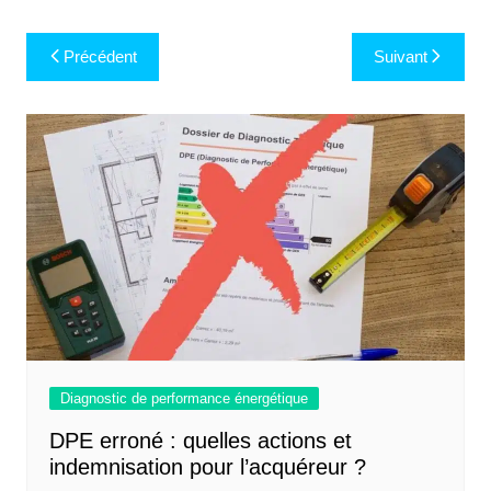
Navigation
Précédent
Suivant
de
l’article
Diagnostic de performance énergétique
DPE erroné : quelles actions et
indemnisation pour l’acquéreur ?