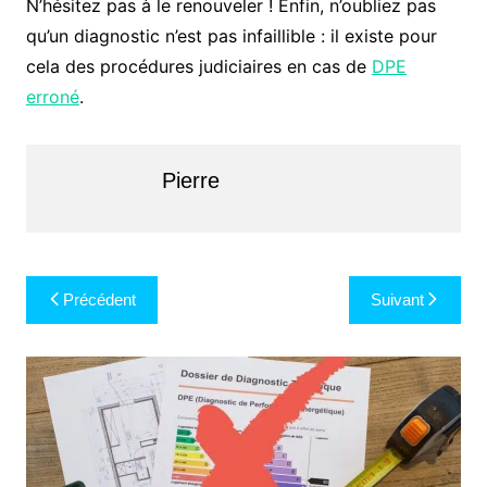
N’hésitez pas à le renouveler ! Enfin, n’oubliez pas
qu’un diagnostic n’est pas infaillible : il existe pour
cela des procédures judiciaires en cas de
DPE
erroné
.
Pierre
Navigation
Précédent
Suivant
de
l’article