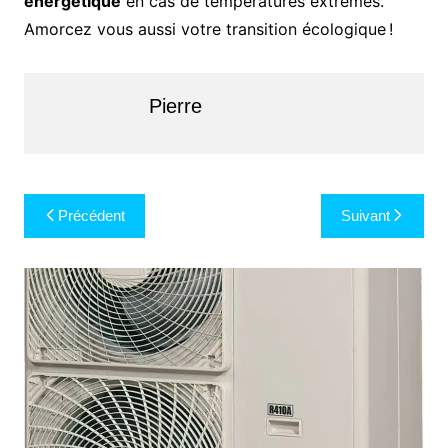
énergétique
en cas de températures extrêmes.
Amorcez vous aussi votre transition écologique !
Pierre
Navigation
Précédent
Suivant
de
l’article