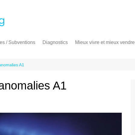
es / Subventions
Diagnostics
Mieux vivre et mieux vendre
ime énergie
Diagnostic thermique
Audit énergétique
PrimeRénov’
Diagnostic de performance
 anomalies A1
énergétique
Diagnostic électricité
 anomalies A1
Diagnostic gaz