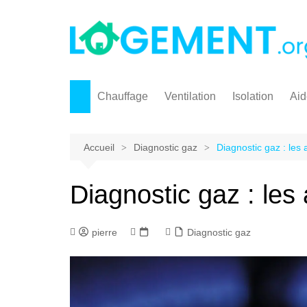
Aller
au
contenu
Chauffage
Ventilation
Isolation
Aid
Pompe à chaleur
Pr
Chauffage solaire
Ma
Accueil
Diagnostic gaz
Diagnostic gaz : les
Chaudière à granulés
Diagnostic gaz : les
Poêle à granulés / à pellet
Chaudière gaz
pierre
Diagnostic gaz
Marque chauffage