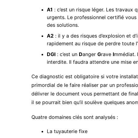
A1
: c’est un risque léger. Les travaux q
urgents. Le professionnel certifié vous
des solutions.
A2
: il y a des risques d’explosion et d’
rapidement au risque de perdre toute l’i
DGI
: c’est un
D
anger
G
rave
I
mmédiat. L
interdite. Il faudra attendre une mise e
Ce diagnostic est obligatoire si votre installa
primordial de le faire réaliser par un professi
délivrer le document vous permettant de fina
il se pourrait bien qu’il soulève quelques anom
Quatre domaines clés sont analysés :
La tuyauterie fixe