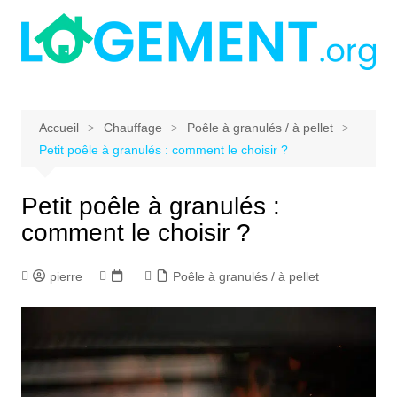
Aller
au
contenu
Accueil
Chauffage
Poêle à granulés / à pellet
Petit poêle à granulés : comment le choisir ?
Petit poêle à granulés :
comment le choisir ?
pierre
Poêle à granulés / à pellet